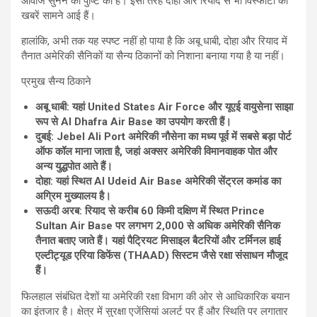
आवाजें सुनने की पुष्टि की है। इसी तरह दोहा और रियाद से भी विस्फोटों की
खबरें सामने आई हैं।
हालांकि, अभी तक यह स्पष्ट नहीं हो पाया है कि अबू धाबी, दोहा और रियाद में
तैनात अमेरिकी सैनिकों या सैन्य ठिकानों को निशाना बनाया गया है या नहीं।
प्रमुख सैन्य ठिकाने
अबू धाबी: यहां United States Air Force और यूएई वायुसेना साझा
रूप से Al Dhafra Air Base का उपयोग करती हैं।
दुबई: Jebel Ali Port अमेरिकी नौसेना का मध्य पूर्व में सबसे बड़ा पोर्ट
ऑफ कॉल माना जाता है, जहां अक्सर अमेरिकी विमानवाहक पोत और
अन्य युद्धपोत आते हैं।
दोहा: यहां स्थित Al Udeid Air Base अमेरिकी सेंट्रल कमांड का
अग्रिम मुख्यालय है।
सऊदी अरब: रियाद से करीब 60 किमी दक्षिण में स्थित Prince
Sultan Air Base पर लगभग 2,000 से अधिक अमेरिकी सैनिक
तैनात बताए जाते हैं। यहां पैट्रियट मिसाइल बैटरियों और टर्मिनल हाई
एल्टीट्यूड एरिया डिफेंस (THAAD) सिस्टम जैसे रक्षा संसाधन मौजूद
हैं।
फिलहाल संबंधित देशों या अमेरिकी रक्षा विभाग की ओर से आधिकारिक बयान
का इंतजार है। क्षेत्र में सुरक्षा एजेंसियां अलर्ट पर हैं और स्थिति पर लगातार