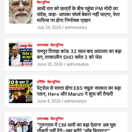
देश/दुनिया
आधी रात को छात्रों के बीच पहुंचा PM मोदी का
संदेश, कहा- आपका संघर्ष बेकार नहीं जाएगा, पेपर
माफिया पर होगा निर्णायक प्रहार
July 24, 2026
adminsatya
उत्तराखंड
देश/दुनिया
रामपुर तिराहा कांड: 32 साल बाद अदालत का बड़ा
वार, तत्कालीन SHO समेत 3 को जेल
June 30, 2026
adminsatya
ट्रेंडिंग
देश/दुनिया
पेट्रोल से सस्ता होगा E85 फ्यूल! सरकार का बड़ा
प्लान, Hero और Maruti ने शुरू की तैयारी
June 4, 2026
adminsatya
उत्तराखंड
देश/दुनिया
“गुरुग्राम में CM धामी का बड़ा ऐलान! अब युवा
नौकरी नहीं देंगे—खुद बनेंगे ‘जॉब क्रिएटर’”