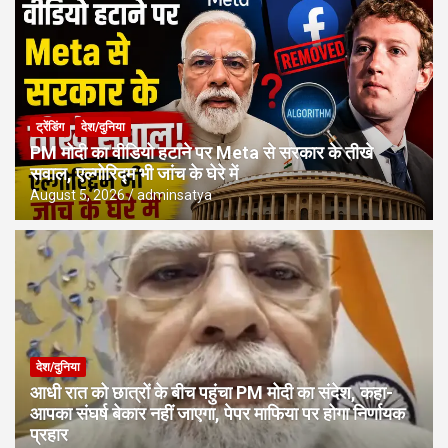
ट्रेंडिंग
देश/दुनिया
PM मोदी का वीडियो हटाने पर Meta से सरकार के तीखे
सवाल, एल्गोरिद्म भी जांच के घेरे में
August 5, 2026
adminsatya
देश/दुनिया
आधी रात को छात्रों के बीच पहुंचा PM मोदी का संदेश, कहा-
आपका संघर्ष बेकार नहीं जाएगा, पेपर माफिया पर होगा निर्णायक
प्रहार