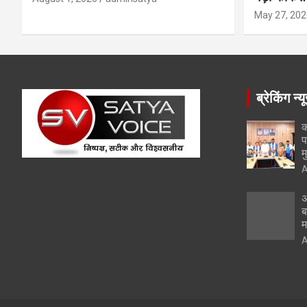
May 27, 202
ब्रेकिंग न्य
क
प
म
A
अ
ब
म
A