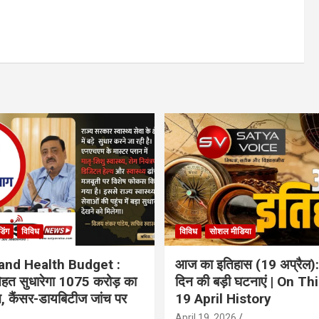
ंडिंग
विविध
विविध
सोशल मीडिया
and Health Budget :
आज का इतिहास (19 अप्रैल):
 सेहत सुधारेगा 1075 करोड़ का
दिन की बड़ी घटनाएं | On Th
ान, कैंसर-डायबिटीज जांच पर
19 April History
April 19, 2026