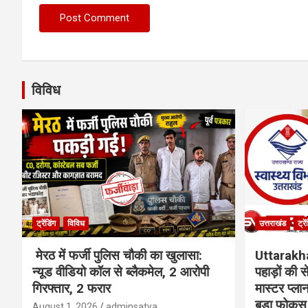
विविध
ट्रेंडिंग
विविध
उत्तराखंड
ट्रे
मेरठ में फर्जी पुलिस चौकी का खुलासा:
Uttarakh
न्यूड वीडियो कॉल से ब्लैकमेल, 2 आरोपी
पहाड़ों की
गिरफ्तार, 2 फरार
मास्टर प्ल
बड़ा फोकस
August 1, 2026
adminsatya