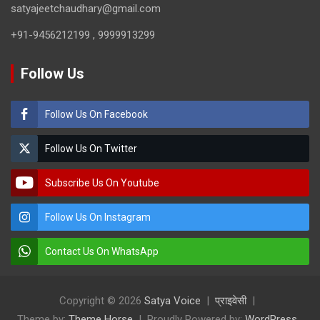
satyajeetchaudhary@gmail.com
+91-9456212199 , 9999913299
Follow Us
Follow Us On Facebook
Follow Us On Twitter
Subscribe Us On Youtube
Follow Us On Instagram
Contact Us On WhatsApp
Copyright © 2026
Satya Voice
प्राइवेसी
Theme by:
Theme Horse
Proudly Powered by:
WordPress