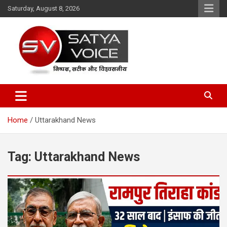
Skip
Saturday, August 8, 2026
to
content
Satya Voice
Home
Uttarakhand News
Tag:
Uttarakhand News