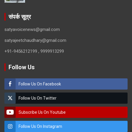
संपर्क सूत्र
satyavoicenews@gmail.com
satyajeetchaudhary@gmail.com
+91-9456212199 , 9999913299
Follow Us
Follow Us On Facebook
Follow Us On Twitter
Subscribe Us On Youtube
Follow Us On Instagram