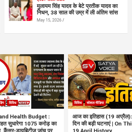
मुलायम सिंह यादव के बेटे प्रतीक यादव का
निधन, 38 साल की उम्र में ली अंतिम सांस
May 15, 2026
ंडिंग
विविध
विविध
सोशल मीडिया
and Health Budget :
आज का इतिहास (19 अप्रैल):
 सेहत सुधारेगा 1075 करोड़ का
दिन की बड़ी घटनाएं | On Th
ान, कैंसर-डायबिटीज जांच पर
19 April History