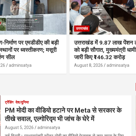
उत्तराखंड
ंग-निर्माण पर एमडीडीए की बड़ी
उत्तराखंड में 9.87 लाख पेंशन ला
 स्थानों पर ध्वस्तीकरण; मसूरी
को बड़ी सौगात, मुख्यमंत्री धा
्माण सील
जारी किए ₹146.32 करोड़
026
adminsatya
August 8, 2026
adminsatya
ट्रेंडिंग
देश/दुनिया
PM मोदी का वीडियो हटाने पर Meta से सरकार के
तीखे सवाल, एल्गोरिद्म भी जांच के घेरे में
August 5, 2026
adminsatya
नई दिल्ली। प्रधानमंत्री नरेंद्र मोदी का वीडियो फेसबुक से कुछ समय के लिए