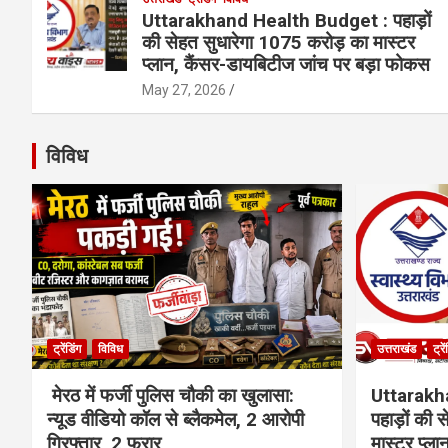
Uttarakhand Health Budget : पहाड़ों
की सेहत सुधारेगा 1075 करोड़ का मास्टर
प्लान, कैंसर-डायबिटीज जांच पर बड़ा फोकस
May 27, 2026
विविध
ट्रेंडिंग
विविध
उत्तराखंड
ट्रे
मेरठ में फर्जी पुलिस चौकी का खुलासा:
Uttarakh
न्यूड वीडियो कॉल से ब्लैकमेल, 2 आरोपी
पहाड़ों की
गिरफ्तार, 2 फरार
मास्टर प्ल