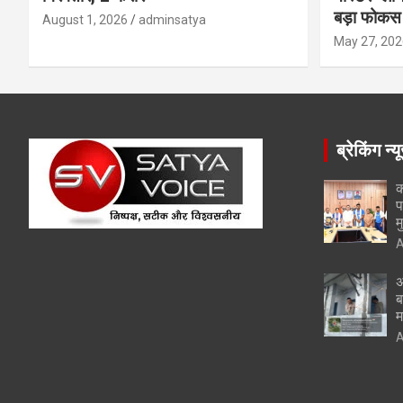
बड़ा फोकस
August 1, 2026
adminsatya
May 27, 202
ब्रेकिंग न्य
क
प
म
A
अ
ब
म
A