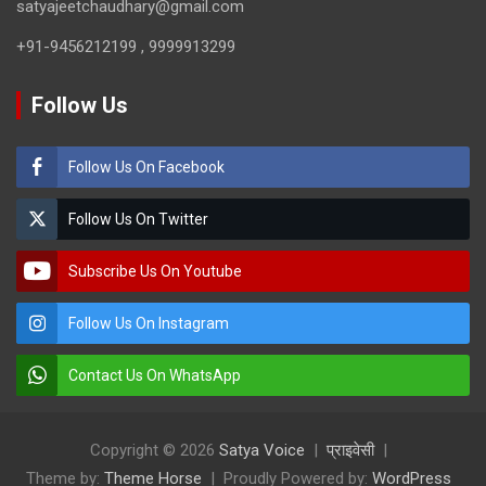
satyajeetchaudhary@gmail.com
+91-9456212199 , 9999913299
Follow Us
Follow Us On Facebook
Follow Us On Twitter
Subscribe Us On Youtube
Follow Us On Instagram
Contact Us On WhatsApp
Copyright © 2026
Satya Voice
प्राइवेसी
Theme by:
Theme Horse
Proudly Powered by:
WordPress