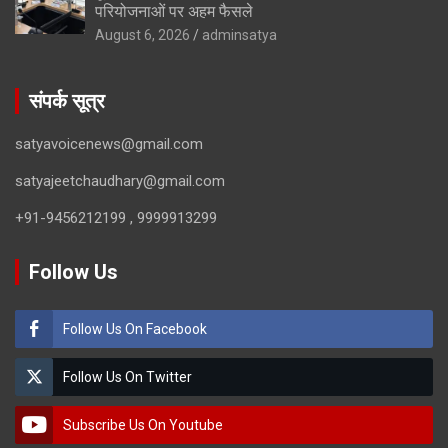
परियोजनाओं पर अहम फैसले
August 6, 2026
adminsatya
संपर्क सूत्र
satyavoicenews@gmail.com
satyajeetchaudhary@gmail.com
+91-9456212199 , 9999913299
Follow Us
Follow Us On Facebook
Follow Us On Twitter
Subscribe Us On Youtube