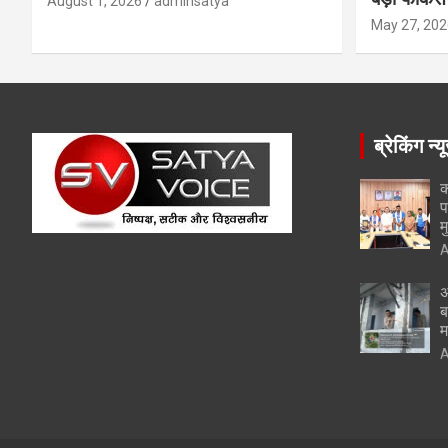
August 1, 2026
adminsatya
May 27, 202
ब्रेकिंग न्य
क
प
म
A
अ
ब
म
A