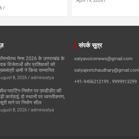
April 19, 2026
6
ूज़
संपर्क सूत्र
ॉमनवेल्थ गेम्स 2026 के उत्तराखंड के
satyavoicenews@gmail.com
दक विजेताओं और प्रशिक्षकों को
ुख्यमंत्री धामी ने किया सम्मानित
satyajeetchaudhary@gmail.co
ugust 8, 2026
adminsatya
+91-9456212199 , 9999913299
वैध प्लाटिंग-निर्माण पर एमडीडीए की
ड़ी कार्रवाई, दो स्थानों पर ध्वस्तीकरण;
सूरी मार्ग पर निर्माण सील
ugust 8, 2026
adminsatya