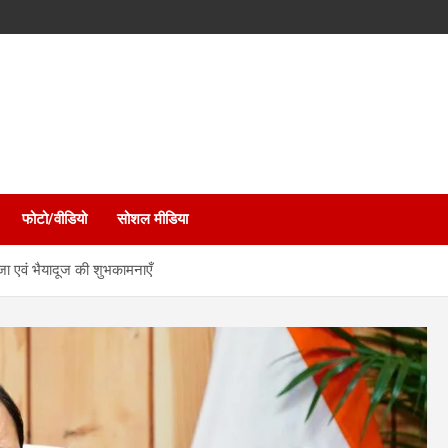
फोटो/वीडियो
सोशल मीडिया
पूजा एवं भैयादूज की शुभकामनाएँ