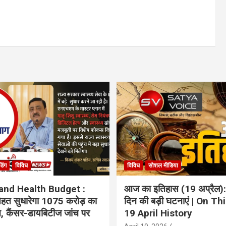
ंडिंग
विविध
विविध
सोशल मीडिया
and Health Budget :
आज का इतिहास (19 अप्रैल):
 सेहत सुधारेगा 1075 करोड़ का
दिन की बड़ी घटनाएं | On Th
ान, कैंसर-डायबिटीज जांच पर
19 April History