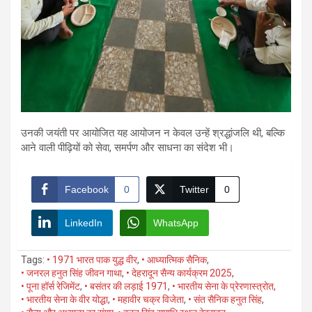
उनकी जयंती पर आयोजित यह आयोजन न केवल उन्हें श्रद्धांजलि थी, बल्कि
आने वाली पीढ़ियों को सेवा, समर्पण और साधना का संदेश भी।
Facebook
0
Twitter
0
LinkedIn
WhatsApp
Tags:
• 1971 भारत पाक युद्ध वीर
,
• आध्यात्मिक सैनिक
,
• जनरल हनुत सिंह जीवन गाथा
,
• देहरादून सैन्य कार्यक्रम 2025
,
• पूना हॉर्स रेजिमेंट
,
• बसंतर की लड़ाई 1971
,
• भारतीय सेना के प्रेरणास्त्रोत
,
• भारतीय सेना के वीर योद्धा
,
• महावीर चक्र विजेता
,
• संत सैनिक हनुत सिंह
,