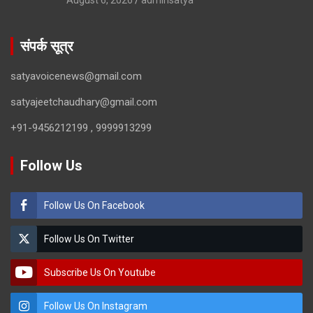
August 6, 2026
adminsatya
संपर्क सूत्र
satyavoicenews@gmail.com
satyajeetchaudhary@gmail.com
+91-9456212199 , 9999913299
Follow Us
Follow Us On Facebook
Follow Us On Twitter
Subscribe Us On Youtube
Follow Us On Instagram