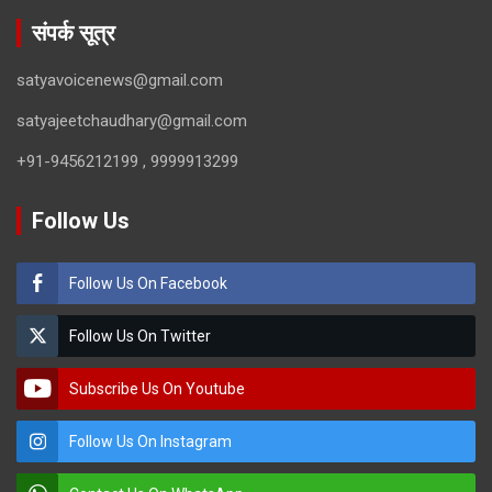
संपर्क सूत्र
satyavoicenews@gmail.com
satyajeetchaudhary@gmail.com
+91-9456212199 , 9999913299
Follow Us
Follow Us On Facebook
Follow Us On Twitter
Subscribe Us On Youtube
Follow Us On Instagram