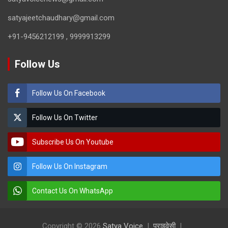
satyajeetchaudhary@gmail.com
+91-9456212199 , 9999913299
Follow Us
Follow Us On Facebook
Follow Us On Twitter
Subscribe Us On Youtube
Follow Us On Instagram
Contact Us On WhatsApp
Copyright © 2026
Satya Voice
प्राइवेसी