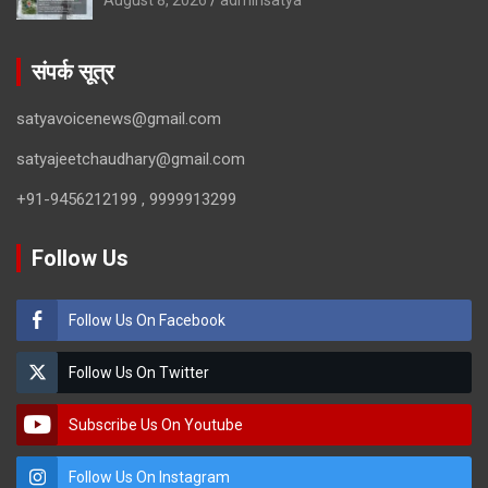
संपर्क सूत्र
satyavoicenews@gmail.com
satyajeetchaudhary@gmail.com
+91-9456212199 , 9999913299
Follow Us
Follow Us On Facebook
Follow Us On Twitter
Subscribe Us On Youtube
Follow Us On Instagram