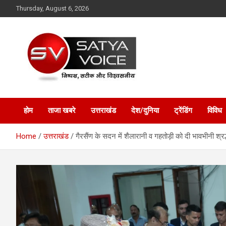
Skip
Thursday, August 6, 2026
to
content
Satya Voice
होम
ताजा खबरे
उत्तराखंड
देश/दुनिया
ट्रेंडिंग
विविध
Home
उत्तराखंड
गैरसैंण के सदन में शैलारानी व गहतोड़ी को दी भावभीनी श्रद्ध