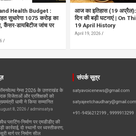
and Health Budget :
आज का इतिहास (19 अप्रैल):
 सेहत सुधारेगा 1075 करोड़ का
दिन की बड़ी घटनाएं | On Th
ान, कैंसर-डायबिटीज जांच पर
19 April History
April 19, 2026
6
ूज़
संपर्क सूत्र
ॉमनवेल्थ गेम्स 2026 के उत्तराखंड के
satyavoicenews@gmail.com
दक विजेताओं और प्रशिक्षकों को
ुख्यमंत्री धामी ने किया सम्मानित
satyajeetchaudhary@gmail.co
ugust 8, 2026
adminsatya
+91-9456212199 , 9999913299
वैध प्लाटिंग-निर्माण पर एमडीडीए की
ड़ी कार्रवाई, दो स्थानों पर ध्वस्तीकरण;
सूरी मार्ग पर निर्माण सील