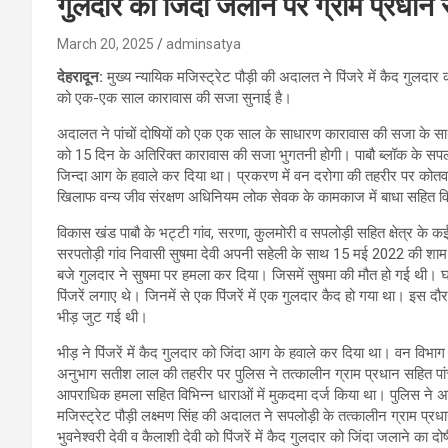
गुलदार को जिंदा जलाने पर ग्राम प्रधान 
March 20, 2025
adminsatya
देहरादून:
मुख्य न्यायिक मजिस्ट्रेट पौड़ी की अदालत ने पिंजरे में कैद गुलदार
को एक-एक साल कारावास की सजा सुनाई है।
अदालत ने पांचों दोषियों को एक एक साल के साधारण कारावास की सजा के स
को 15 दिन के अतिरिक्त कारावास की सजा भुगतनी होगी। पाबौ ब्लॉक के सपलोड़
जिन्दा आग के हवाले कर दिया था। प्रकरण में वन दरोगा की तहरीर पर कोतवाल
खिलाफ वन्य जीव संरक्षण अधिनियम लोक सेवक के कामकाज में बाधा सहित विभि
विकास खंड पाबौ के भट्टी गांव, सरणा, कुलमोरी व सपलोड़ी सहित क्षेत्र के कई
सरपतोड़ी गांव निवासी सुषमा देवी अपनी सहेली के साथ 15 मई 2022 की शाम
बजे गुलदार ने सुषमा पर हमला कर दिया। जिसमें सुषमा की मौत हो गई थी। घट
पिंजरें लगाए थे। जिनमें से एक पिंजरें में एक गुलदार कैद हो गया था। इस दौरान व
भीड़ जुट गई थी।
भीड़ ने पिंजरें में कैद गुलदार को जिंदा आग के हवाले कर दिया था। वन विभा
अनुभाग सतीश लाल की तहरीर पर पुलिस ने तत्कालीन ग्राम प्रधान सहित पां
आपराधिक हमला सहित विभिन्न धाराओं में मुकदमा दर्ज किया था। पुलिस ने 
मजिस्ट्रेट पौड़ी लक्ष्मण सिंह की अदालत ने सपलोड़ी के तत्कालीन ग्राम प्रधान
भुवनेश्वरी देवी व कैलाशी देवी को पिंजरें में कैद गुलदार को जिंदा जलाने का दो