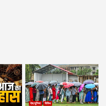
देश/दुनिया
विविध