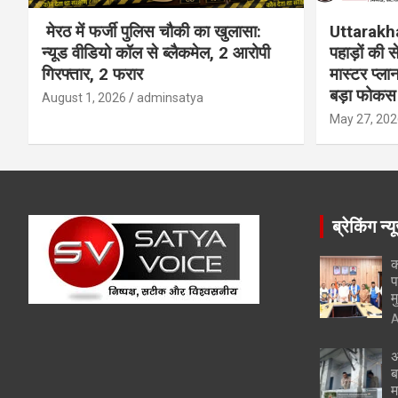
मेरठ में फर्जी पुलिस चौकी का खुलासा:
Uttarakh
न्यूड वीडियो कॉल से ब्लैकमेल, 2 आरोपी
पहाड़ों की
गिरफ्तार, 2 फरार
मास्टर प्ल
बड़ा फोकस
August 1, 2026
adminsatya
May 27, 202
ब्रेकिंग न्य
क
प
म
A
अ
ब
म