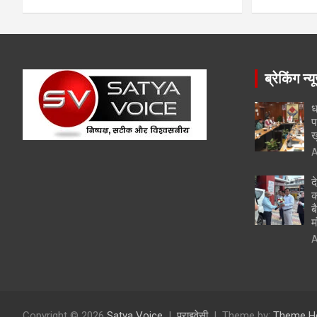
ब्रेकिंग न्य
ध
प
ख
A
द
क
ब
म
A
Copyright © 2026
Satya Voice
प्राइवेसी
Theme by:
Theme H