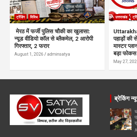
ट्रेंडिंग
विविध
उत्तराखंड
ट्रे
मेरठ में फर्जी पुलिस चौकी का खुलासा:
Uttarakh
न्यूड वीडियो कॉल से ब्लैकमेल, 2 आरोपी
पहाड़ों की
गिरफ्तार, 2 फरार
मास्टर प्ल
बड़ा फोकस
August 1, 2026
adminsatya
May 27, 202
ब्रेकिंग न्य
ध
प
ख
A