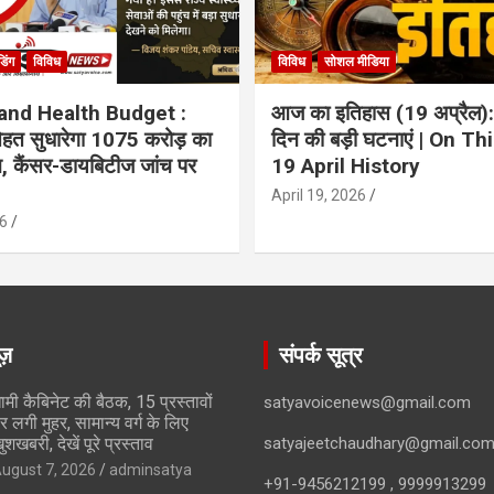
ंडिंग
विविध
विविध
सोशल मीडिया
and Health Budget :
आज का इतिहास (19 अप्रैल):
 सेहत सुधारेगा 1075 करोड़ का
दिन की बड़ी घटनाएं | On Th
ान, कैंसर-डायबिटीज जांच पर
19 April History
April 19, 2026
6
ूज़
संपर्क सूत्र
ामी कैबिनेट की बैठक, 15 प्रस्तावों
satyavoicenews@gmail.com
र लगी मुहर, सामान्य वर्ग के लिए
ुशखबरी, देखें पूरे प्रस्ताव
satyajeetchaudhary@gmail.co
ugust 7, 2026
adminsatya
+91-9456212199 , 9999913299