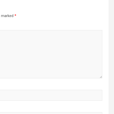
re marked
*