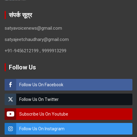
संपर्क सूत्र
satyavoicenews@gmail.com
satyajeetchaudhary@gmail.com
+91-9456212199 , 9999913299
Follow Us
Follow Us On Facebook
Follow Us On Twitter
Subscribe Us On Youtube
Follow Us On Instagram