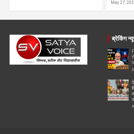
May 27, 202
ब्रेकिंग न्य
P
स
ज
A
द
₹
क
क
A