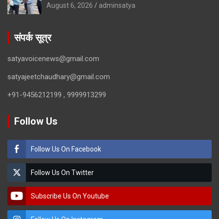
August 6, 2026
adminsatya
संपर्क सूत्र
satyavoicenews@gmail.com
satyajeetchaudhary@gmail.com
+91-9456212199 , 9999913299
Follow Us
Follow Us On Facebook
Follow Us On Twitter
Subscribe Us On Youtube