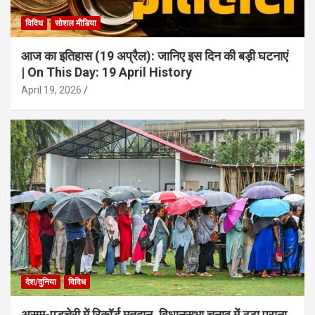
विविध
सोशल मीडिया
आज का इतिहास (19 अप्रैल): जानिए इस दिन की बड़ी घटनाएं
| On This Day: 19 April History
April 19, 2026
देश/दुनिया
विविध
असम-पुडुचेरी में रिकॉर्ड मतदान, विधानसभा चुनाव में टूटा पुराना