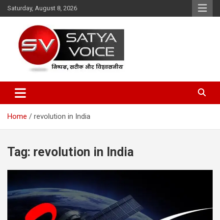
Skip
Saturday, August 8, 2026
to
content
Satya Voice
Home
revolution in India
Tag:
revolution in India