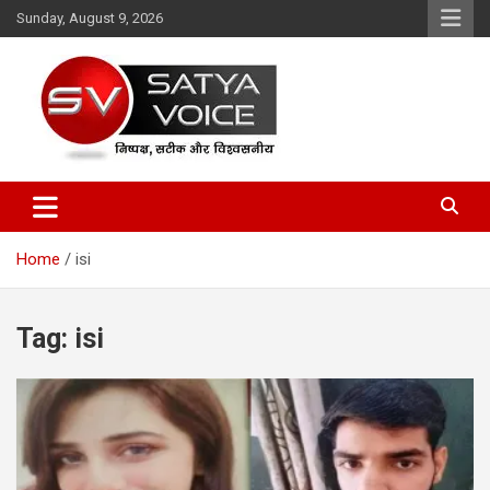
Skip
Sunday, August 9, 2026
to
content
Satya Voice
Home
isi
Tag:
isi