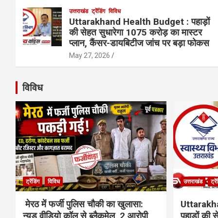
उत्तराखंड
ट्रेंडिंग
विविध
Uttarakhand Health Budget : पहाड़ों
की सेहत सुधारेगा 1075 करोड़ का मास्टर
प्लान, कैंसर-डायबिटीज जांच पर बड़ा फोकस
May 27, 2026
विविध
ट्रेंडिंग
विविध
उत्तराखंड
ट्रे
मेरठ में फर्जी पुलिस चौकी का खुलासा:
Uttarakh
न्यूड वीडियो कॉल से ब्लैकमेल, 2 आरोपी
पहाड़ों की