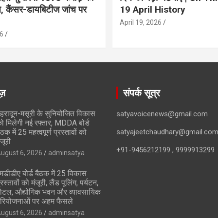
ान, कैंसर-डायबिटीज जांच पर
19 April History
April 19, 2026
6
ूज़
संपर्क सूत्र
ेहरादून-मसूरी के सुनियोजित विकास
satyavoicenews@gmail.com
ो मिलेगी नई रफ्तार, MDDA बोर्ड
ैठक में 25 महत्वपूर्ण प्रस्तावों को
satyajeetchaudhary@gmail.co
ंजूरी
+91-9456212199 , 9999913299
ugust 6, 2026
adminsatya
मडीडीए बोर्ड बैठक में 25 विकास
्रस्तावों को मंजूरी, लैंड पूलिंग, पर्यटन,
ोटल, औद्योगिक भवन और व्यावसायिक
रियोजनाओं पर अहम फैसले
ugust 6, 2026
adminsatya