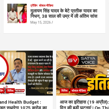
ट्रेंडिंग
सोशल मीडिया
मुलायम सिंह यादव के बेटे प्रतीक यादव का
निधन, 38 साल की उम्र में ली अंतिम सांस
May 15, 2026
ंडिंग
विविध
विविध
सोशल मीडिया
and Health Budget :
आज का इतिहास (19 अप्रैल):
 सेहत सुधारेगा 1075 करोड़ का
दिन की बड़ी घटनाएं | On Th