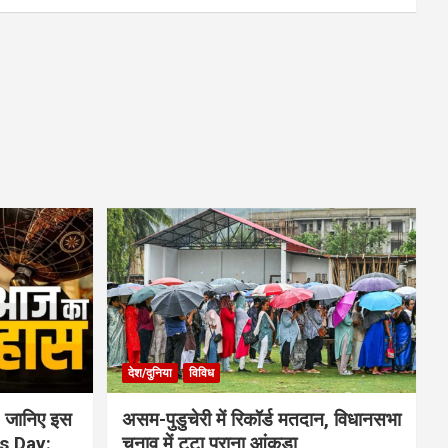
देश/दुनिया
विविध
 जानिए इस
असम-पुडुचेरी में रिकॉर्ड मतदान, विधानसभा
is Day:
चुनाव में टूटा पुराना आंकड़ा