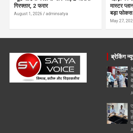
गिरफ्तार, 2 फरार
मास्टर प्ल
बड़ा फोकस
August 1, 2026
adminsatya
May 27, 202
ब्रेकिंग न्य
द
क
ब
म
A
ए
प
ह
प
A