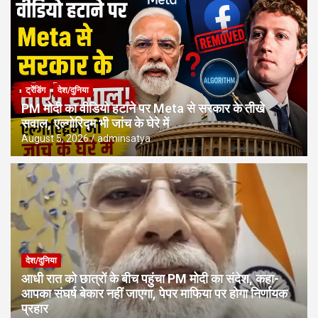
ट्रेंडिंग
देश/दुनिया
PM मोदी का वीडियो हटाने पर Meta से सरकार के तीखे
सवाल, एल्गोरिद्म भी जांच के घेरे में
August 5, 2026
adminsatya
देश/दुनिया
आधी रात को छात्रों के बीच पहुंचा PM मोदी का संदेश, कहा-
आपका संघर्ष बेकार नहीं जाएगा, पेपर माफिया पर होगा निर्णायक
प्रहार