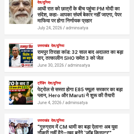
देश/दुनिया
आधी रात को छात्रों के बीच पहुंचा PM मोदी का
संदेश, कहा- आपका संघर्ष बेकार नहीं जाएगा, पेपर
माफिया पर होगा निर्णायक प्रहार
July 24, 2026
adminsatya
उत्तराखंड
देश/दुनिया
रामपुर तिराहा कांड: 32 साल बाद अदालत का बड़ा
वार, तत्कालीन SHO समेत 3 को जेल
June 30, 2026
adminsatya
ट्रेंडिंग
देश/दुनिया
पेट्रोल से सस्ता होगा E85 फ्यूल! सरकार का बड़ा
प्लान, Hero और Maruti ने शुरू की तैयारी
June 4, 2026
adminsatya
उत्तराखंड
देश/दुनिया
“गुरुग्राम में CM धामी का बड़ा ऐलान! अब युवा
नौकरी नहीं देंगे—खुद बनेंगे ‘जॉब क्रिएटर’”