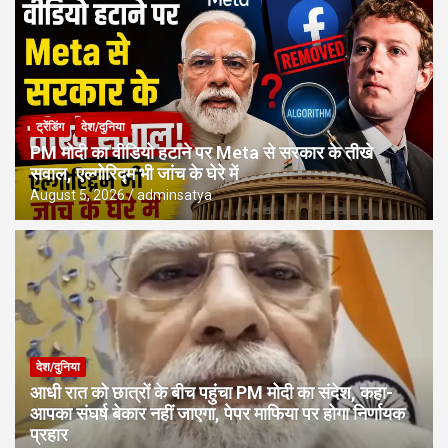
ट्रेंडिंग
देश/दुनिया
PM मोदी का वीडियो हटाने पर Meta से सरकार के तीखे
सवाल, एल्गोरिद्म भी जांच के घेरे में
August 5, 2026
adminsatya
देश/दुनिया
आधी रात को छात्रों के बीच पहुंचा PM मोदी का संदेश, कहा-
आपका संघर्ष बेकार नहीं जाएगा, पेपर माफिया पर होगा निर्णायक
प्रहार