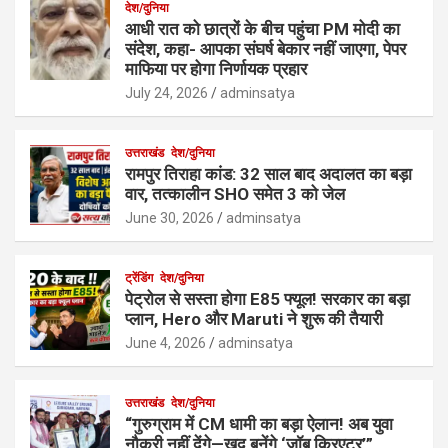
देश/दुनिया
आधी रात को छात्रों के बीच पहुंचा PM मोदी का
संदेश, कहा- आपका संघर्ष बेकार नहीं जाएगा, पेपर
माफिया पर होगा निर्णायक प्रहार
July 24, 2026
adminsatya
उत्तराखंड
देश/दुनिया
रामपुर तिराहा कांड: 32 साल बाद अदालत का बड़ा
वार, तत्कालीन SHO समेत 3 को जेल
June 30, 2026
adminsatya
ट्रेंडिंग
देश/दुनिया
पेट्रोल से सस्ता होगा E85 फ्यूल! सरकार का बड़ा
प्लान, Hero और Maruti ने शुरू की तैयारी
June 4, 2026
adminsatya
उत्तराखंड
देश/दुनिया
“गुरुग्राम में CM धामी का बड़ा ऐलान! अब युवा
नौकरी नहीं देंगे—खुद बनेंगे ‘जॉब क्रिएटर’”