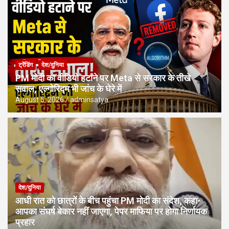
ट्रेंडिंग
देश/दुनिया
PM मोदी का वीडियो हटाने पर Meta से सरकार के तीखे
सवाल, एल्गोरिद्म भी जांच के घेरे में
August 5, 2026
adminsatya
देश/दुनिया
आधी रात को छात्रों के बीच पहुंचा PM मोदी का संदेश, कहा-
आपका संघर्ष बेकार नहीं जाएगा, पेपर माफिया पर होगा निर्णायक
प्रहार