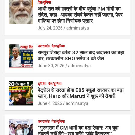
देश/दुनिया
आधी रात को छात्रों के बीच पहुंचा PM मोदी का
संदेश, कहा- आपका संघर्ष बेकार नहीं जाएगा, पेपर
माफिया पर होगा निर्णायक प्रहार
July 24, 2026
adminsatya
उत्तराखंड
देश/दुनिया
रामपुर तिराहा कांड: 32 साल बाद अदालत का बड़ा
वार, तत्कालीन SHO समेत 3 को जेल
June 30, 2026
adminsatya
ट्रेंडिंग
देश/दुनिया
पेट्रोल से सस्ता होगा E85 फ्यूल! सरकार का बड़ा
प्लान, Hero और Maruti ने शुरू की तैयारी
June 4, 2026
adminsatya
उत्तराखंड
देश/दुनिया
“गुरुग्राम में CM धामी का बड़ा ऐलान! अब युवा
नौकरी नहीं देंगे—खुद बनेंगे ‘जॉब क्रिएटर’”