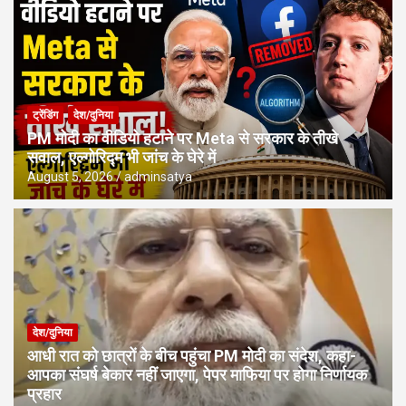
ट्रेंडिंग
देश/दुनिया
PM मोदी का वीडियो हटाने पर Meta से सरकार के तीखे
सवाल, एल्गोरिद्म भी जांच के घेरे में
August 5, 2026
adminsatya
देश/दुनिया
आधी रात को छात्रों के बीच पहुंचा PM मोदी का संदेश, कहा-
आपका संघर्ष बेकार नहीं जाएगा, पेपर माफिया पर होगा निर्णायक
प्रहार