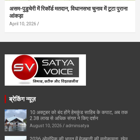
असम-पुडुचेरी में रिकॉर्ड मतदान, विधानसभा चुनाव में टूटा पुराना
आंकड़ा
April 10, 2026
ब्रेकिंग न्यूज़
10 अक्टूबर को बंद होंगे हेमकुंड साहिब के कपाट, अब तक
2.38 लाख से अधिक संगत ने किए दर्शन
August 10, 2026
adminsatya
2036 ओलंपिक की भारत में मेजबानी की मनोकामना, खेल