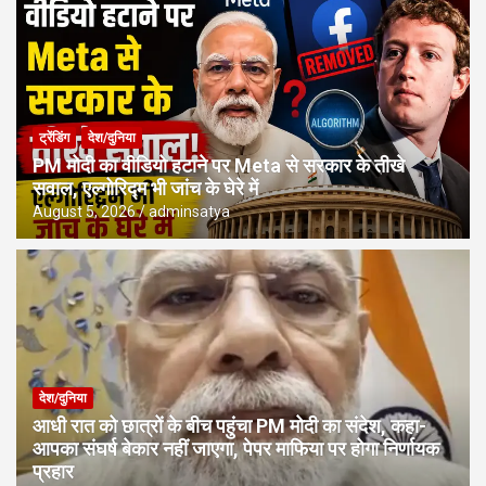
ट्रेंडिंग
देश/दुनिया
PM मोदी का वीडियो हटाने पर Meta से सरकार के तीखे
सवाल, एल्गोरिद्म भी जांच के घेरे में
August 5, 2026
adminsatya
देश/दुनिया
आधी रात को छात्रों के बीच पहुंचा PM मोदी का संदेश, कहा-
आपका संघर्ष बेकार नहीं जाएगा, पेपर माफिया पर होगा निर्णायक
प्रहार