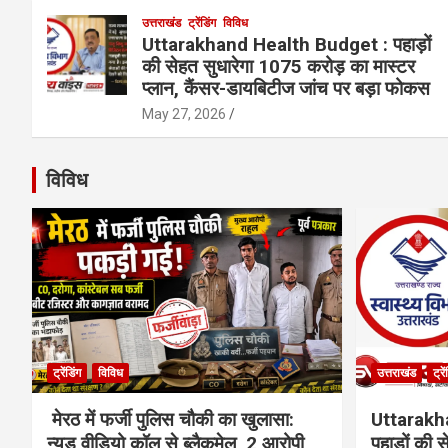
उत्तराखंड
ट्रेंडिंग
विविध
Uttarakhand Health Budget : पहाड़ों
की सेहत सुधारेगा 1075 करोड़ का मास्टर
प्लान, कैंसर-डायबिटीज जांच पर बड़ा फोकस
May 27, 2026
विविध
ट्रेंडिंग
विविध
उत्तराखंड
ट्रे
मेरठ में फर्जी पुलिस चौकी का खुलासा:
Uttarakh
न्यूड वीडियो कॉल से ब्लैकमेल, 2 आरोपी
पहाड़ों की