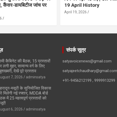
ान, कैंसर-डायबिटीज जांच पर
19 April History
April 19, 2026
6
ूज़
संपर्क सूत्र
ामी कैबिनेट की बैठक, 15 प्रस्तावों
satyavoicenews@gmail.com
र लगी मुहर, सामान्य वर्ग के लिए
ुशखबरी, देखें पूरे प्रस्ताव
satyajeetchaudhary@gmail.co
ugust 7, 2026
adminsatya
+91-9456212199 , 9999913299
ेहरादून-मसूरी के सुनियोजित विकास
ो मिलेगी नई रफ्तार, MDDA बोर्ड
ैठक में 25 महत्वपूर्ण प्रस्तावों को
ंजूरी
ugust 6, 2026
adminsatya