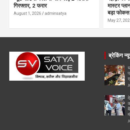
गिरफ्तार, 2 फरार
मास्टर प्ल
बड़ा फोकस
August 1, 2026
adminsatya
May 27, 202
ब्रेकिंग न्य
ध
प
ख
A
द
क
ब
म
A