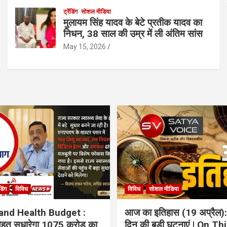
ट्रेंडिंग
सोशल मीडिया
मुलायम सिंह यादव के बेटे प्रतीक यादव का
निधन, 38 साल की उम्र में ली अंतिम सांस
May 15, 2026
ंडिंग
विविध
विविध
सोशल मीडिया
and Health Budget :
आज का इतिहास (19 अप्रैल):
 सेहत सुधारेगा 1075 करोड़ का
दिन की बड़ी घटनाएं | On Th