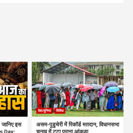
देश/दुनिया
विविध
 जानिए इस
असम-पुडुचेरी में रिकॉर्ड मतदान, विधानसभा
is Day:
चुनाव में टूटा पुराना आंकड़ा