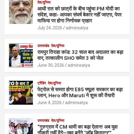
देश/दुनिया
आधी रात को छात्रों के बीच पहुंचा PM मोदी का
संदेश, कहा- आपका संघर्ष बेकार नहीं जाएगा, पेपर
माफिया पर होगा निर्णायक प्रहार
July 24, 2026
adminsatya
उत्तराखंड
देश/दुनिया
रामपुर तिराहा कांड: 32 साल बाद अदालत का बड़ा
वार, तत्कालीन SHO समेत 3 को जेल
June 30, 2026
adminsatya
ट्रेंडिंग
देश/दुनिया
पेट्रोल से सस्ता होगा E85 फ्यूल! सरकार का बड़ा
प्लान, Hero और Maruti ने शुरू की तैयारी
June 4, 2026
adminsatya
उत्तराखंड
देश/दुनिया
“गुरुग्राम में CM धामी का बड़ा ऐलान! अब युवा
नौकरी नहीं देंगे—खुद बनेंगे ‘जॉब क्रिएटर’”