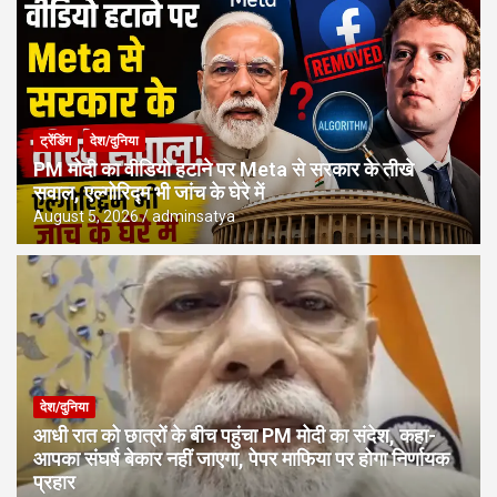
ट्रेंडिंग
देश/दुनिया
PM मोदी का वीडियो हटाने पर Meta से सरकार के तीखे
सवाल, एल्गोरिद्म भी जांच के घेरे में
August 5, 2026
adminsatya
देश/दुनिया
आधी रात को छात्रों के बीच पहुंचा PM मोदी का संदेश, कहा-
आपका संघर्ष बेकार नहीं जाएगा, पेपर माफिया पर होगा निर्णायक
प्रहार