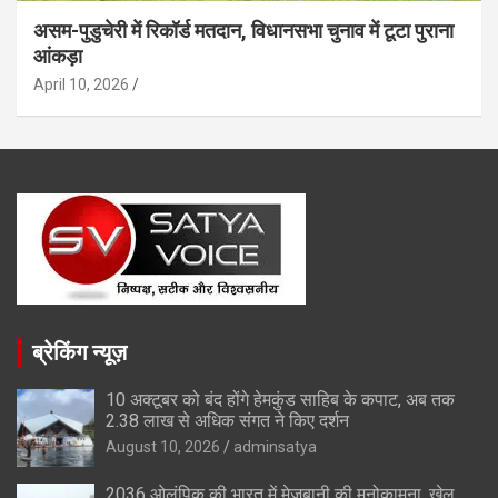
असम-पुडुचेरी में रिकॉर्ड मतदान, विधानसभा चुनाव में टूटा पुराना
आंकड़ा
April 10, 2026
ब्रेकिंग न्यूज़
10 अक्टूबर को बंद होंगे हेमकुंड साहिब के कपाट, अब तक
2.38 लाख से अधिक संगत ने किए दर्शन
August 10, 2026
adminsatya
2036 ओलंपिक की भारत में मेजबानी की मनोकामना, खेल