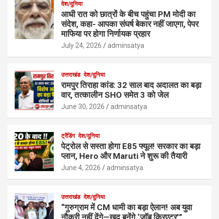
देश/दुनिया
आधी रात को छात्रों के बीच पहुंचा PM मोदी का
संदेश, कहा- आपका संघर्ष बेकार नहीं जाएगा, पेपर
माफिया पर होगा निर्णायक प्रहार
July 24, 2026
adminsatya
उत्तराखंड
देश/दुनिया
रामपुर तिराहा कांड: 32 साल बाद अदालत का बड़ा
वार, तत्कालीन SHO समेत 3 को जेल
June 30, 2026
adminsatya
ट्रेंडिंग
देश/दुनिया
पेट्रोल से सस्ता होगा E85 फ्यूल! सरकार का बड़ा
प्लान, Hero और Maruti ने शुरू की तैयारी
June 4, 2026
adminsatya
उत्तराखंड
देश/दुनिया
“गुरुग्राम में CM धामी का बड़ा ऐलान! अब युवा
नौकरी नहीं देंगे—खुद बनेंगे ‘जॉब क्रिएटर’”