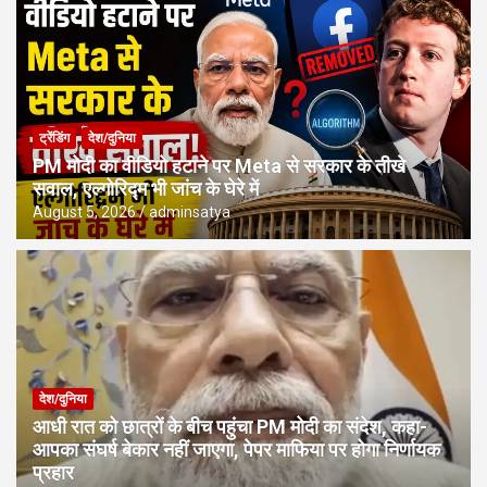
ट्रेंडिंग
देश/दुनिया
PM मोदी का वीडियो हटाने पर Meta से सरकार के तीखे
सवाल, एल्गोरिद्म भी जांच के घेरे में
August 5, 2026
adminsatya
देश/दुनिया
आधी रात को छात्रों के बीच पहुंचा PM मोदी का संदेश, कहा-
आपका संघर्ष बेकार नहीं जाएगा, पेपर माफिया पर होगा निर्णायक
प्रहार