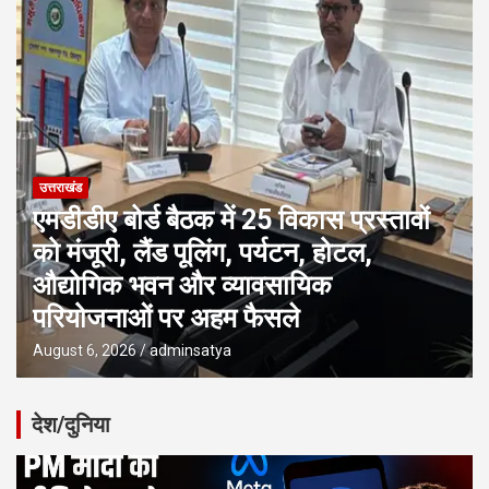
उत्तराखंड
एमडीडीए बोर्ड बैठक में 25 विकास प्रस्तावों
को मंजूरी, लैंड पूलिंग, पर्यटन, होटल,
औद्योगिक भवन और व्यावसायिक
परियोजनाओं पर अहम फैसले
August 6, 2026
adminsatya
देश/दुनिया