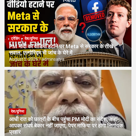
ट्रेंडिंग
देश/दुनिया
PM मोदी का वीडियो हटाने पर Meta से सरकार के तीखे
सवाल, एल्गोरिद्म भी जांच के घेरे में
August 5, 2026
adminsatya
देश/दुनिया
आधी रात को छात्रों के बीच पहुंचा PM मोदी का संदेश, कहा-
आपका संघर्ष बेकार नहीं जाएगा, पेपर माफिया पर होगा निर्णायक
प्रहार