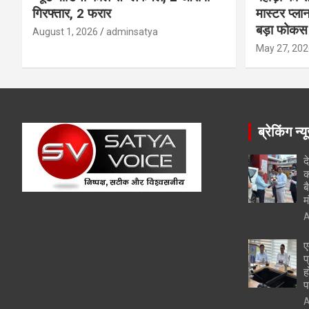
गिरफ्तार, 2 फरार
मास्टर प्ल
बड़ा फोकस
August 1, 2026
adminsatya
May 27, 202
ब्रेकिंग न्य
द
क
ब
म
A
ए
प
ह
प
A