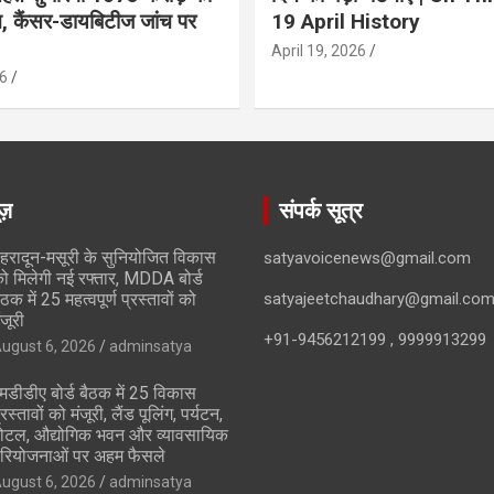
ान, कैंसर-डायबिटीज जांच पर
19 April History
April 19, 2026
6
ूज़
संपर्क सूत्र
ेहरादून-मसूरी के सुनियोजित विकास
satyavoicenews@gmail.com
ो मिलेगी नई रफ्तार, MDDA बोर्ड
ैठक में 25 महत्वपूर्ण प्रस्तावों को
satyajeetchaudhary@gmail.co
ंजूरी
+91-9456212199 , 9999913299
ugust 6, 2026
adminsatya
मडीडीए बोर्ड बैठक में 25 विकास
्रस्तावों को मंजूरी, लैंड पूलिंग, पर्यटन,
ोटल, औद्योगिक भवन और व्यावसायिक
रियोजनाओं पर अहम फैसले
ugust 6, 2026
adminsatya