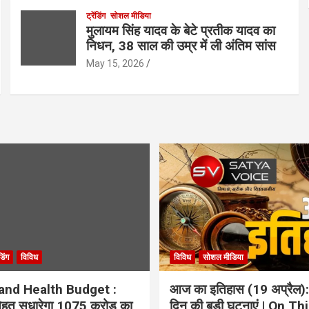
ट्रेंडिंग
सोशल मीडिया
मुलायम सिंह यादव के बेटे प्रतीक यादव का
निधन, 38 साल की उम्र में ली अंतिम सांस
May 15, 2026
ंडिंग
विविध
विविध
सोशल मीडिया
and Health Budget :
आज का इतिहास (19 अप्रैल):
 सेहत सुधारेगा 1075 करोड़ का
दिन की बड़ी घटनाएं | On Th