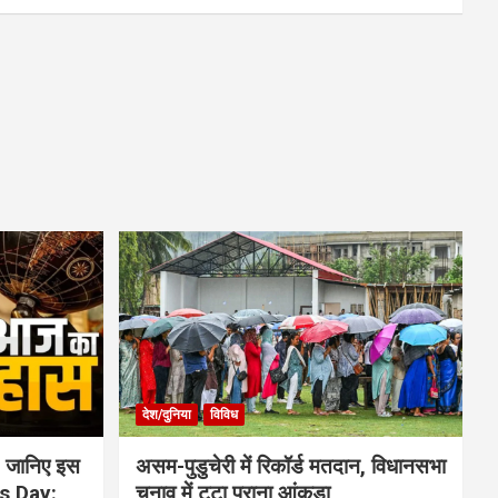
देश/दुनिया
विविध
 जानिए इस
असम-पुडुचेरी में रिकॉर्ड मतदान, विधानसभा
is Day:
चुनाव में टूटा पुराना आंकड़ा