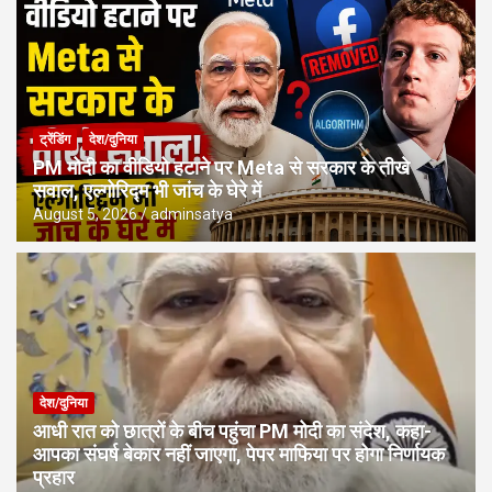
ट्रेंडिंग
देश/दुनिया
PM मोदी का वीडियो हटाने पर Meta से सरकार के तीखे
सवाल, एल्गोरिद्म भी जांच के घेरे में
August 5, 2026
adminsatya
देश/दुनिया
आधी रात को छात्रों के बीच पहुंचा PM मोदी का संदेश, कहा-
आपका संघर्ष बेकार नहीं जाएगा, पेपर माफिया पर होगा निर्णायक
प्रहार