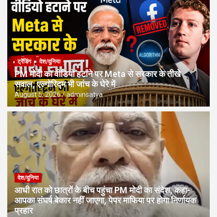
ट्रेंडिंग
देश/दुनिया
PM मोदी का वीडियो हटाने पर Meta से सरकार के तीखे
सवाल, एल्गोरिद्म भी जांच के घेरे में
August 5, 2026
adminsatya
देश/दुनिया
आधी रात को छात्रों के बीच पहुंचा PM मोदी का संदेश, कहा-
आपका संघर्ष बेकार नहीं जाएगा, पेपर माफिया पर होगा निर्णायक
प्रहार