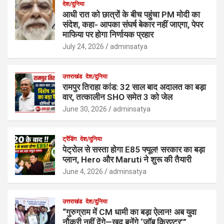
देश/दुनिया
आधी रात को छात्रों के बीच पहुंचा PM मोदी का
संदेश, कहा- आपका संघर्ष बेकार नहीं जाएगा, पेपर
माफिया पर होगा निर्णायक प्रहार
July 24, 2026
adminsatya
उत्तराखंड
देश/दुनिया
रामपुर तिराहा कांड: 32 साल बाद अदालत का बड़ा
वार, तत्कालीन SHO समेत 3 को जेल
June 30, 2026
adminsatya
ट्रेंडिंग
देश/दुनिया
पेट्रोल से सस्ता होगा E85 फ्यूल! सरकार का बड़ा
प्लान, Hero और Maruti ने शुरू की तैयारी
June 4, 2026
adminsatya
उत्तराखंड
देश/दुनिया
“गुरुग्राम में CM धामी का बड़ा ऐलान! अब युवा
नौकरी नहीं देंगे—खुद बनेंगे ‘जॉब क्रिएटर’”