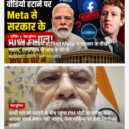
ट्रेंडिंग
देश/दुनिया
PM मोदी का वीडियो हटाने पर Meta से सरकार के तीखे
सवाल, एल्गोरिद्म भी जांच के घेरे में
August 5, 2026
adminsatya
देश/दुनिया
आधी रात को छात्रों के बीच पहुंचा PM मोदी का संदेश, कहा-
आपका संघर्ष बेकार नहीं जाएगा, पेपर माफिया पर होगा निर्णायक
प्रहार