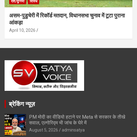
देश/दुनिया
विविध
असम-पुडुचेरी में रिकॉर्ड मतदान, विधानसभा चुनाव में टूटा पुराना
आंकड़ा
April 10, 2026
ब्रेकिंग न्यूज़
PM मोदी का वीडियो हटाने पर Meta से सरकार के तीखे
सवाल, एल्गोरिद्म भी जांच के घेरे में
August 5, 2026
adminsatya