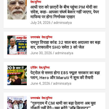
देश/दुनिया
आधी रात को छात्रों के बीच पहुंचा PM मोदी का
संदेश, कहा- आपका संघर्ष बेकार नहीं जाएगा, पेपर
माफिया पर होगा निर्णायक प्रहार
July 24, 2026
adminsatya
उत्तराखंड
देश/दुनिया
रामपुर तिराहा कांड: 32 साल बाद अदालत का बड़ा
वार, तत्कालीन SHO समेत 3 को जेल
June 30, 2026
adminsatya
ट्रेंडिंग
देश/दुनिया
पेट्रोल से सस्ता होगा E85 फ्यूल! सरकार का बड़ा
प्लान, Hero और Maruti ने शुरू की तैयारी
June 4, 2026
adminsatya
उत्तराखंड
देश/दुनिया
“गुरुग्राम में CM धामी का बड़ा ऐलान! अब युवा
नौकरी नहीं देंगे—खुद बनेंगे ‘जॉब क्रिएटर’”