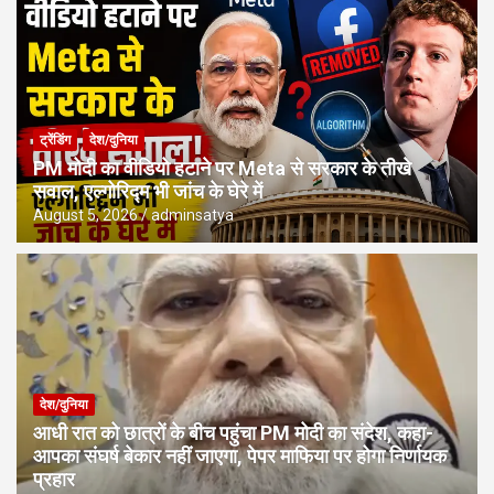
ट्रेंडिंग
देश/दुनिया
PM मोदी का वीडियो हटाने पर Meta से सरकार के तीखे
सवाल, एल्गोरिद्म भी जांच के घेरे में
August 5, 2026
adminsatya
देश/दुनिया
आधी रात को छात्रों के बीच पहुंचा PM मोदी का संदेश, कहा-
आपका संघर्ष बेकार नहीं जाएगा, पेपर माफिया पर होगा निर्णायक
प्रहार