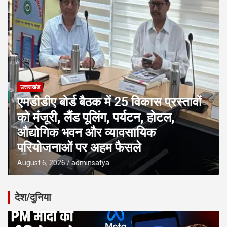
उत्तराखंड
एमडीडीए बोर्ड बैठक में 25 विकास प्रस्तावों
को मंजूरी, लैंड पूलिंग, पर्यटन, होटल,
औद्योगिक भवन और व्यावसायिक
परियोजनाओं पर अहम फैसले
August 6, 2026
adminsatya
देश/दुनिया