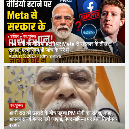
ट्रेंडिंग
देश/दुनिया
PM मोदी का वीडियो हटाने पर Meta से सरकार के तीखे
सवाल, एल्गोरिद्म भी जांच के घेरे में
August 5, 2026
adminsatya
देश/दुनिया
आधी रात को छात्रों के बीच पहुंचा PM मोदी का संदेश, कहा-
आपका संघर्ष बेकार नहीं जाएगा, पेपर माफिया पर होगा निर्णायक
प्रहार