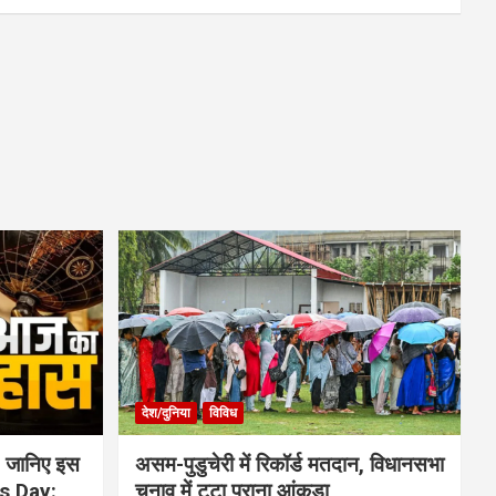
देश/दुनिया
विविध
 जानिए इस
असम-पुडुचेरी में रिकॉर्ड मतदान, विधानसभा
is Day:
चुनाव में टूटा पुराना आंकड़ा