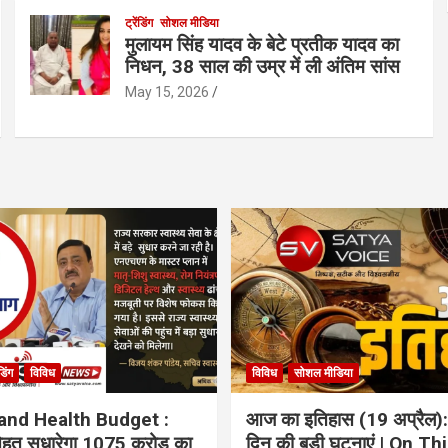
ट्रेंडिंग
सोशल मीडिया
मुलायम सिंह यादव के बेटे प्रतीक यादव का
निधन, 38 साल की उम्र में ली अंतिम सांस
May 15, 2026
ंडिंग
विविध
विविध
सोशल मीडिया
and Health Budget :
आज का इतिहास (19 अप्रैल):
 सेहत सुधारेगा 1075 करोड़ का
दिन की बड़ी घटनाएं | On Th