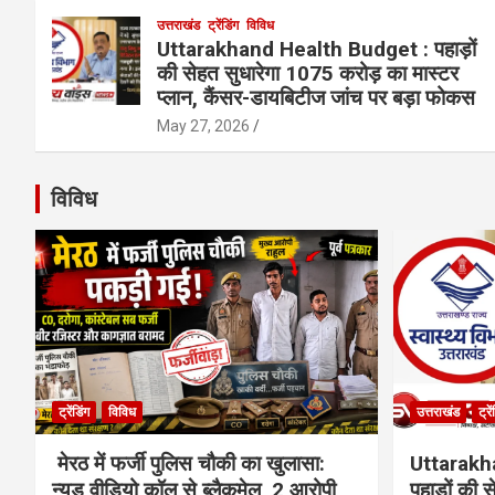
उत्तराखंड
ट्रेंडिंग
विविध
Uttarakhand Health Budget : पहाड़ों
की सेहत सुधारेगा 1075 करोड़ का मास्टर
प्लान, कैंसर-डायबिटीज जांच पर बड़ा फोकस
May 27, 2026
विविध
ट्रेंडिंग
विविध
उत्तराखंड
ट्रे
मेरठ में फर्जी पुलिस चौकी का खुलासा:
Uttarakh
न्यूड वीडियो कॉल से ब्लैकमेल, 2 आरोपी
पहाड़ों की