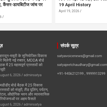
ान, कैंसर-डायबिटीज जांच पर
19 April History
April 19, 2026
6
ूज़
संपर्क सूत्र
ेहरादून-मसूरी के सुनियोजित विकास
satyavoicenews@gmail.com
ो मिलेगी नई रफ्तार, MDDA बोर्ड
ैठक में 25 महत्वपूर्ण प्रस्तावों को
satyajeetchaudhary@gmail.co
ंजूरी
+91-9456212199 , 9999913299
ugust 6, 2026
adminsatya
मडीडीए बोर्ड बैठक में 25 विकास
्रस्तावों को मंजूरी, लैंड पूलिंग, पर्यटन,
ोटल, औद्योगिक भवन और व्यावसायिक
रियोजनाओं पर अहम फैसले
ugust 6, 2026
adminsatya