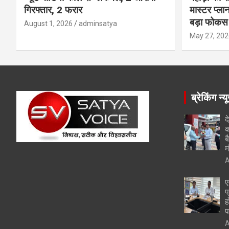
गिरफ्तार, 2 फरार
मास्टर प्ल
बड़ा फोकस
August 1, 2026
adminsatya
May 27, 202
ब्रेकिंग न्य
द
क
ब
म
A
ए
प
ह
प
A