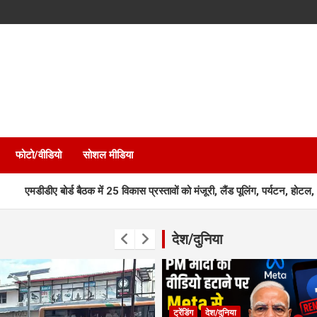
फोटो/वीडियो
सोशल मीडिया
्ड बैठक में 25 विकास प्रस्तावों को मंजूरी, लैंड पूलिंग, पर्यटन, होटल, औद्योगिक भव
देश/दुनिया
ट्रेंडिंग
देश/दुनिया