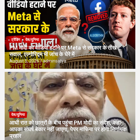
ट्रेंडिंग
देश/दुनिया
PM मोदी का वीडियो हटाने पर Meta से सरकार के तीखे
सवाल, एल्गोरिद्म भी जांच के घेरे में
August 5, 2026
adminsatya
देश/दुनिया
आधी रात को छात्रों के बीच पहुंचा PM मोदी का संदेश, कहा-
आपका संघर्ष बेकार नहीं जाएगा, पेपर माफिया पर होगा निर्णायक
प्रहार