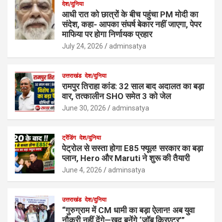
देश/दुनिया
आधी रात को छात्रों के बीच पहुंचा PM मोदी का
संदेश, कहा- आपका संघर्ष बेकार नहीं जाएगा, पेपर
माफिया पर होगा निर्णायक प्रहार
July 24, 2026
adminsatya
उत्तराखंड
देश/दुनिया
रामपुर तिराहा कांड: 32 साल बाद अदालत का बड़ा
वार, तत्कालीन SHO समेत 3 को जेल
June 30, 2026
adminsatya
ट्रेंडिंग
देश/दुनिया
पेट्रोल से सस्ता होगा E85 फ्यूल! सरकार का बड़ा
प्लान, Hero और Maruti ने शुरू की तैयारी
June 4, 2026
adminsatya
उत्तराखंड
देश/दुनिया
“गुरुग्राम में CM धामी का बड़ा ऐलान! अब युवा
नौकरी नहीं देंगे—खुद बनेंगे ‘जॉब क्रिएटर’”