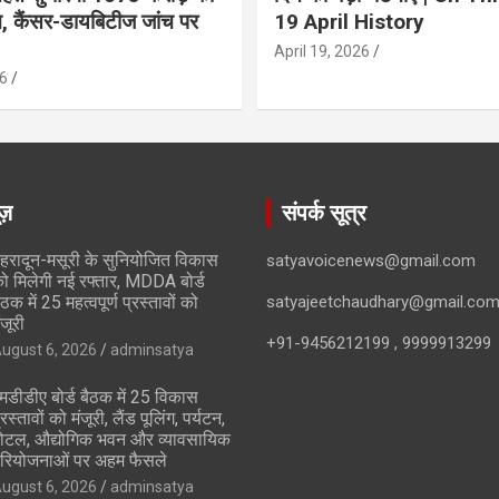
ान, कैंसर-डायबिटीज जांच पर
19 April History
April 19, 2026
6
ूज़
संपर्क सूत्र
ेहरादून-मसूरी के सुनियोजित विकास
satyavoicenews@gmail.com
ो मिलेगी नई रफ्तार, MDDA बोर्ड
ैठक में 25 महत्वपूर्ण प्रस्तावों को
satyajeetchaudhary@gmail.co
ंजूरी
+91-9456212199 , 9999913299
ugust 6, 2026
adminsatya
मडीडीए बोर्ड बैठक में 25 विकास
्रस्तावों को मंजूरी, लैंड पूलिंग, पर्यटन,
ोटल, औद्योगिक भवन और व्यावसायिक
रियोजनाओं पर अहम फैसले
ugust 6, 2026
adminsatya