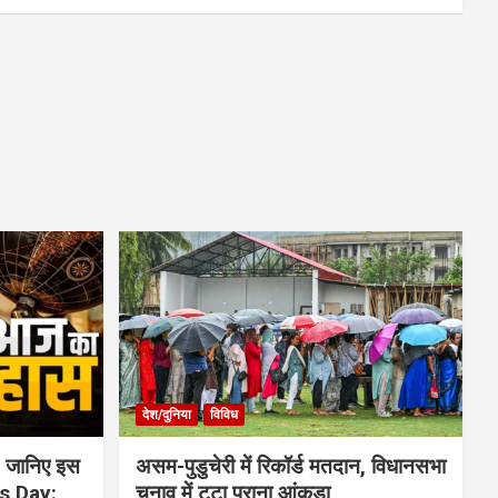
देश/दुनिया
विविध
 जानिए इस
असम-पुडुचेरी में रिकॉर्ड मतदान, विधानसभा
is Day:
चुनाव में टूटा पुराना आंकड़ा