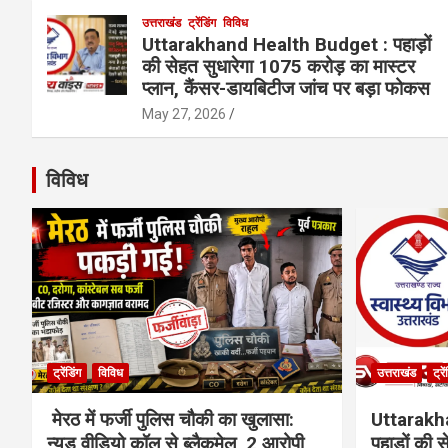
उत्तराखंड
ट्रेंडिंग
विविध
Uttarakhand Health Budget : पहाड़ों
की सेहत सुधारेगा 1075 करोड़ का मास्टर
प्लान, कैंसर-डायबिटीज जांच पर बड़ा फोकस
May 27, 2026
विविध
ट्रेंडिंग
विविध
उत्तराखंड
ट्रे
मेरठ में फर्जी पुलिस चौकी का खुलासा:
Uttarakh
न्यूड वीडियो कॉल से ब्लैकमेल, 2 आरोपी
पहाड़ों की