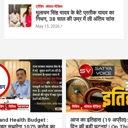
ट्रेंडिंग
सोशल मीडिया
मुलायम सिंह यादव के बेटे प्रतीक यादव का
निधन, 38 साल की उम्र में ली अंतिम सांस
May 15, 2026
ंडिंग
विविध
विविध
सोशल मीडिया
and Health Budget :
आज का इतिहास (19 अप्रैल):
 सेहत सुधारेगा 1075 करोड़ का
दिन की बड़ी घटनाएं | On Th