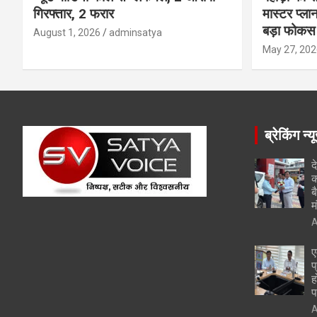
गिरफ्तार, 2 फरार
मास्टर प्ल
बड़ा फोकस
August 1, 2026
adminsatya
May 27, 202
ब्रेकिंग न्य
द
क
ब
म
A
ए
प
ह
प
A