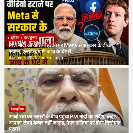
ट्रेंडिंग
देश/दुनिया
PM मोदी का वीडियो हटाने पर Meta से सरकार के तीखे
सवाल, एल्गोरिद्म भी जांच के घेरे में
August 5, 2026
adminsatya
देश/दुनिया
आधी रात को छात्रों के बीच पहुंचा PM मोदी का संदेश, कहा-
आपका संघर्ष बेकार नहीं जाएगा, पेपर माफिया पर होगा निर्णायक
प्रहार