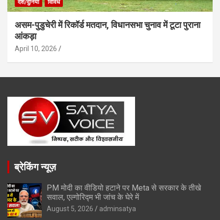
देश/दुनिया
विविध
असम-पुडुचेरी में रिकॉर्ड मतदान, विधानसभा चुनाव में टूटा पुराना
आंकड़ा
April 10, 2026
ब्रेकिंग न्यूज़
PM मोदी का वीडियो हटाने पर Meta से सरकार के तीखे
सवाल, एल्गोरिद्म भी जांच के घेरे में
August 5, 2026
adminsatya