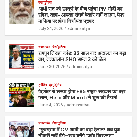
देश/दुनिया
आधी रात को छात्रों के बीच पहुंचा PM मोदी का
संदेश, कहा- आपका संघर्ष बेकार नहीं जाएगा, पेपर
माफिया पर होगा निर्णायक प्रहार
July 24, 2026
adminsatya
उत्तराखंड
देश/दुनिया
रामपुर तिराहा कांड: 32 साल बाद अदालत का बड़ा
वार, तत्कालीन SHO समेत 3 को जेल
June 30, 2026
adminsatya
ट्रेंडिंग
देश/दुनिया
पेट्रोल से सस्ता होगा E85 फ्यूल! सरकार का बड़ा
प्लान, Hero और Maruti ने शुरू की तैयारी
June 4, 2026
adminsatya
उत्तराखंड
देश/दुनिया
“गुरुग्राम में CM धामी का बड़ा ऐलान! अब युवा
नौकरी नहीं देंगे—खुद बनेंगे ‘जॉब क्रिएटर’”