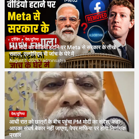
ट्रेंडिंग
देश/दुनिया
PM मोदी का वीडियो हटाने पर Meta से सरकार के तीखे
सवाल, एल्गोरिद्म भी जांच के घेरे में
August 5, 2026
adminsatya
देश/दुनिया
आधी रात को छात्रों के बीच पहुंचा PM मोदी का संदेश, कहा-
आपका संघर्ष बेकार नहीं जाएगा, पेपर माफिया पर होगा निर्णायक
प्रहार