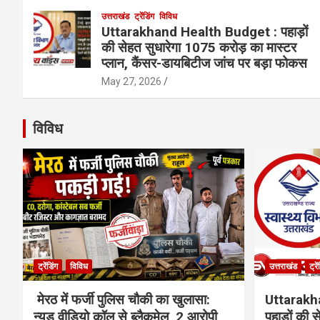
उत्तराखंड
ट्रेंडिंग
विविध
Uttarakhand Health Budget : पहाड़ों
की सेहत सुधारेगा 1075 करोड़ का मास्टर
प्लान, कैंसर-डायबिटीज जांच पर बड़ा फोकस
May 27, 2026
विविध
ट्रेंडिंग
विविध
उत्तराखंड
ट्रे
मेरठ में फर्जी पुलिस चौकी का खुलासा:
Uttarakh
न्यूड वीडियो कॉल से ब्लैकमेल, 2 आरोपी
पहाड़ों की