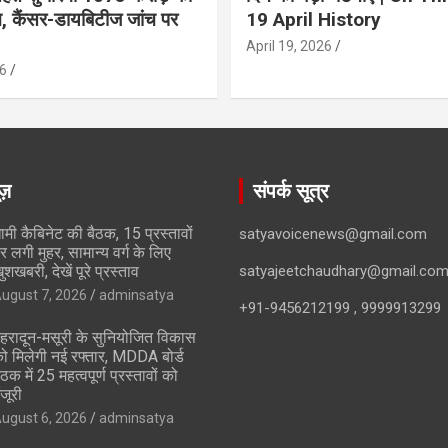
ान, कैंसर-डायबिटीज जांच पर
19 April History
April 19, 2026
6
ूज़
संपर्क सूत्र
ामी कैबिनेट की बैठक, 15 प्रस्तावों
satyavoicenews@gmail.com
र लगी मुहर, सामान्य वर्ग के लिए
ुशखबरी, देखें पूरे प्रस्ताव
satyajeetchaudhary@gmail.co
ugust 7, 2026
adminsatya
+91-9456212199 , 9999913299
ेहरादून-मसूरी के सुनियोजित विकास
ो मिलेगी नई रफ्तार, MDDA बोर्ड
ैठक में 25 महत्वपूर्ण प्रस्तावों को
ंजूरी
ugust 6, 2026
adminsatya