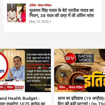
ट्रेंडिंग
सोशल मीडिया
मुलायम सिंह यादव के बेटे प्रतीक यादव का
निधन, 38 साल की उम्र में ली अंतिम सांस
May 15, 2026
ंडिंग
विविध
विविध
सोशल मीडिया
and Health Budget :
आज का इतिहास (19 अप्रैल):
 सेहत सुधारेगा 1075 करोड़ का
दिन की बड़ी घटनाएं | On Th