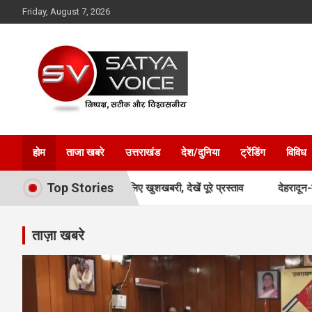
Skip
Friday, August 7, 2026
to
content
Satya Voice
होम
ताजा खबरे
उत्तराखंड
देश/दुनिया
ट्रेंडिंग
विविध
Top Stories
ामान्य वर्ग के लिए खुशखबरी, देखें पूरे प्रस्ताव
देहरादून-मसूरी के सुनियोजित व
ताज़ा खबरे