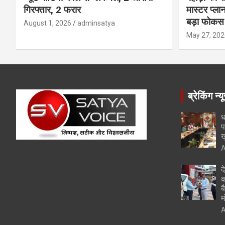
गिरफ्तार, 2 फरार
मास्टर प्ल
बड़ा फोकस
August 1, 2026
adminsatya
May 27, 202
ब्रेकिंग न्य
ध
प
ख
A
द
क
ब
म
A