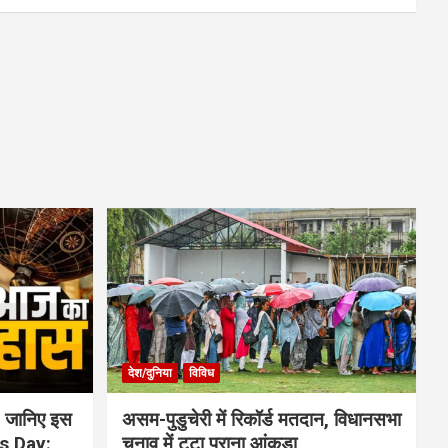
देश/दुनिया
विविध
 जानिए इस
असम-पुडुचेरी में रिकॉर्ड मतदान, विधानसभा
is Day:
चुनाव में टूटा पुराना आंकड़ा