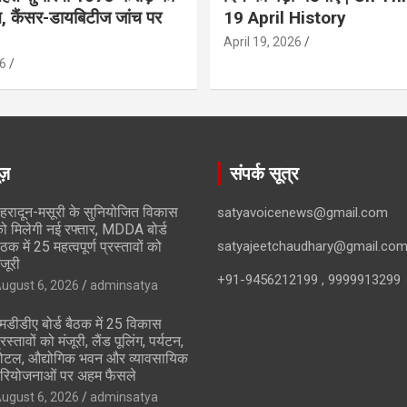
ान, कैंसर-डायबिटीज जांच पर
19 April History
April 19, 2026
6
ूज़
संपर्क सूत्र
ेहरादून-मसूरी के सुनियोजित विकास
satyavoicenews@gmail.com
ो मिलेगी नई रफ्तार, MDDA बोर्ड
ैठक में 25 महत्वपूर्ण प्रस्तावों को
satyajeetchaudhary@gmail.co
ंजूरी
+91-9456212199 , 9999913299
ugust 6, 2026
adminsatya
मडीडीए बोर्ड बैठक में 25 विकास
्रस्तावों को मंजूरी, लैंड पूलिंग, पर्यटन,
ोटल, औद्योगिक भवन और व्यावसायिक
रियोजनाओं पर अहम फैसले
ugust 6, 2026
adminsatya