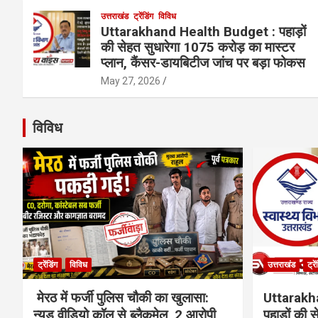
उत्तराखंड
ट्रेंडिंग
विविध
Uttarakhand Health Budget : पहाड़ों
की सेहत सुधारेगा 1075 करोड़ का मास्टर
प्लान, कैंसर-डायबिटीज जांच पर बड़ा फोकस
May 27, 2026
विविध
ट्रेंडिंग
विविध
उत्तराखंड
ट्रे
मेरठ में फर्जी पुलिस चौकी का खुलासा:
Uttarakh
न्यूड वीडियो कॉल से ब्लैकमेल, 2 आरोपी
पहाड़ों की