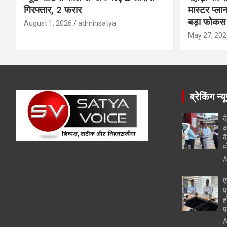
गिरफ्तार, 2 फरार
मास्टर प्ल
बड़ा फोकस
August 1, 2026
adminsatya
May 27, 202
ब्रेकिंग न्य
द
क
ब
म
A
ए
प
ह
प
A