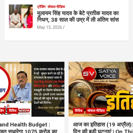
ट्रेंडिंग
सोशल मीडिया
मुलायम सिंह यादव के बेटे प्रतीक यादव का
निधन, 38 साल की उम्र में ली अंतिम सांस
May 15, 2026
ंडिंग
विविध
विविध
सोशल मीडिया
and Health Budget :
आज का इतिहास (19 अप्रैल):
 सेहत सुधारेगा 1075 करोड़ का
दिन की बड़ी घटनाएं | On Th