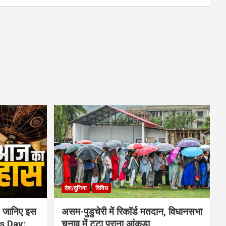
देश/दुनिया
विविध
 जानिए इस
असम-पुडुचेरी में रिकॉर्ड मतदान, विधानसभा
is Day:
चुनाव में टूटा पुराना आंकड़ा