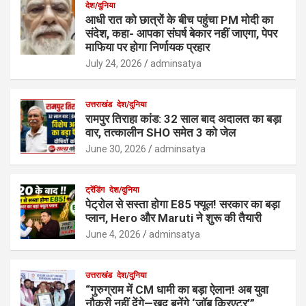
देश/दुनिया
आधी रात को छात्रों के बीच पहुंचा PM मोदी का
संदेश, कहा- आपका संघर्ष बेकार नहीं जाएगा, पेपर
माफिया पर होगा निर्णायक प्रहार
July 24, 2026
adminsatya
उत्तराखंड
देश/दुनिया
रामपुर तिराहा कांड: 32 साल बाद अदालत का बड़ा
वार, तत्कालीन SHO समेत 3 को जेल
June 30, 2026
adminsatya
ट्रेंडिंग
देश/दुनिया
पेट्रोल से सस्ता होगा E85 फ्यूल! सरकार का बड़ा
प्लान, Hero और Maruti ने शुरू की तैयारी
June 4, 2026
adminsatya
उत्तराखंड
देश/दुनिया
“गुरुग्राम में CM धामी का बड़ा ऐलान! अब युवा
नौकरी नहीं देंगे—खुद बनेंगे ‘जॉब क्रिएटर’”