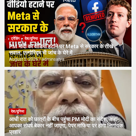
ट्रेंडिंग
देश/दुनिया
PM मोदी का वीडियो हटाने पर Meta से सरकार के तीखे
सवाल, एल्गोरिद्म भी जांच के घेरे में
August 5, 2026
adminsatya
देश/दुनिया
आधी रात को छात्रों के बीच पहुंचा PM मोदी का संदेश, कहा-
आपका संघर्ष बेकार नहीं जाएगा, पेपर माफिया पर होगा निर्णायक
प्रहार