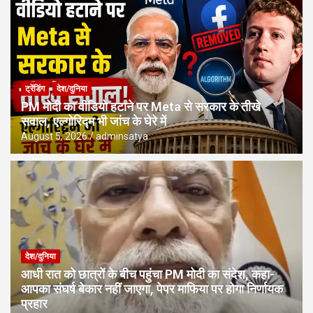
ट्रेंडिंग
देश/दुनिया
PM मोदी का वीडियो हटाने पर Meta से सरकार के तीखे
सवाल, एल्गोरिद्म भी जांच के घेरे में
August 5, 2026
adminsatya
देश/दुनिया
आधी रात को छात्रों के बीच पहुंचा PM मोदी का संदेश, कहा-
आपका संघर्ष बेकार नहीं जाएगा, पेपर माफिया पर होगा निर्णायक
प्रहार