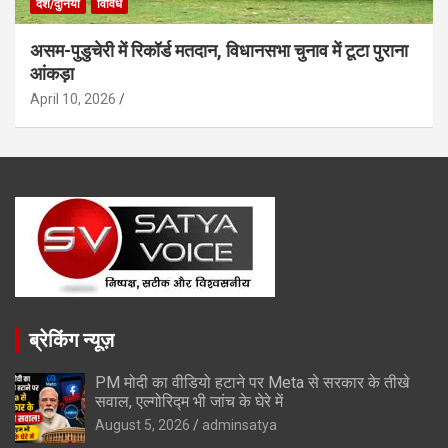
देश/दुनिया
विविध
असम-पुडुचेरी में रिकॉर्ड मतदान, विधानसभा चुनाव में टूटा पुराना
आंकड़ा
April 10, 2026
ब्रेकिंग न्यूज़
PM मोदी का वीडियो हटाने पर Meta से सरकार के तीखे
सवाल, एल्गोरिद्म भी जांच के घेरे में
August 5, 2026
adminsatya