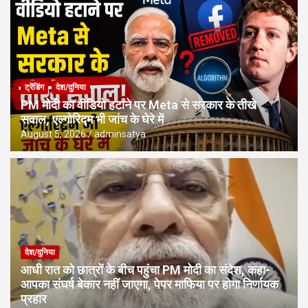
ट्रेंडिंग
देश/दुनिया
PM मोदी का वीडियो हटाने पर Meta से सरकार के तीखे
सवाल, एल्गोरिद्म भी जांच के घेरे में
August 5, 2026
adminsatya
देश/दुनिया
आधी रात को छात्रों के बीच पहुंचा PM मोदी का संदेश, कहा-
आपका संघर्ष बेकार नहीं जाएगा, पेपर माफिया पर होगा निर्णायक
प्रहार