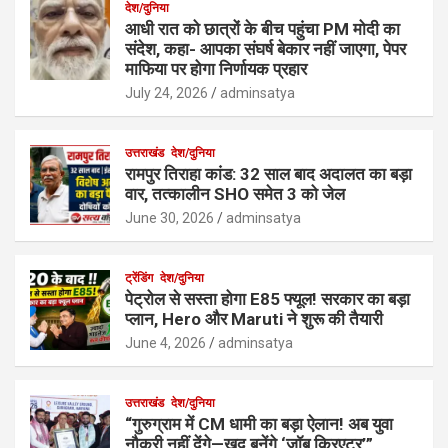
देश/दुनिया
आधी रात को छात्रों के बीच पहुंचा PM मोदी का
संदेश, कहा- आपका संघर्ष बेकार नहीं जाएगा, पेपर
माफिया पर होगा निर्णायक प्रहार
July 24, 2026
adminsatya
उत्तराखंड
देश/दुनिया
रामपुर तिराहा कांड: 32 साल बाद अदालत का बड़ा
वार, तत्कालीन SHO समेत 3 को जेल
June 30, 2026
adminsatya
ट्रेंडिंग
देश/दुनिया
पेट्रोल से सस्ता होगा E85 फ्यूल! सरकार का बड़ा
प्लान, Hero और Maruti ने शुरू की तैयारी
June 4, 2026
adminsatya
उत्तराखंड
देश/दुनिया
“गुरुग्राम में CM धामी का बड़ा ऐलान! अब युवा
नौकरी नहीं देंगे—खुद बनेंगे ‘जॉब क्रिएटर’”