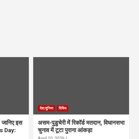
देश/दुनिया
विविध
 जानिए इस
असम-पुडुचेरी में रिकॉर्ड मतदान, विधानसभा
is Day:
चुनाव में टूटा पुराना आंकड़ा
April 10, 2026