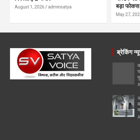
बड़ा फोकस
August 1, 2026
adminsatya
May 27, 202
ब्रेकिंग न्य
क
प
म
A
अ
ब
म
A