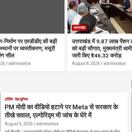
उत्तराखंड
ंग-निर्माण पर एमडीडीए की बड़ी
उत्तराखंड में 9.87 लाख पेंशन ला
 स्थानों पर ध्वस्तीकरण; मसूरी
को बड़ी सौगात, मुख्यमंत्री धा
्माण सील
जारी किए ₹146.32 करोड़
026
adminsatya
August 8, 2026
adminsatya
ट्रेंडिंग
देश/दुनिया
PM मोदी का वीडियो हटाने पर Meta से सरकार के
तीखे सवाल, एल्गोरिद्म भी जांच के घेरे में
August 5, 2026
adminsatya
नई दिल्ली। प्रधानमंत्री नरेंद्र मोदी का वीडियो फेसबुक से कुछ समय के लिए