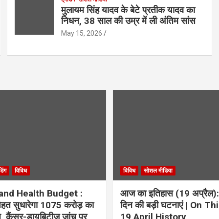
मुलायम सिंह यादव के बेटे प्रतीक यादव का
निधन, 38 साल की उम्र में ली अंतिम सांस
May 15, 2026
ंडिंग
विविध
विविध
सोशल मीडिया
and Health Budget :
आज का इतिहास (19 अप्रैल):
 सेहत सुधारेगा 1075 करोड़ का
दिन की बड़ी घटनाएं | On Th
ान, कैंसर-डायबिटीज जांच पर
19 April History