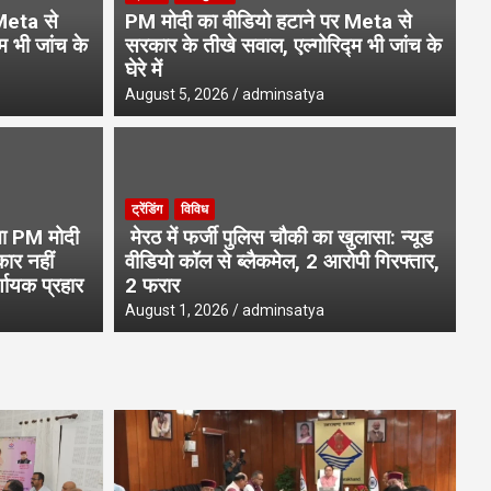
Meta से
PM मोदी का वीडियो हटाने पर Meta से
म भी जांच के
सरकार के तीखे सवाल, एल्गोरिद्म भी जांच के
घेरे में
August 5, 2026
adminsatya
उत्
ट्रेंडिंग
विविध
ख पेंशन लाभार्थियों को बड़ी सौगात,
धा
ंचा PM मोदी
मेरठ में फर्जी पुलिस चौकी का खुलासा: न्यूड
DBT से जारी किए ₹146.32 करोड़
वर
कार नहीं
वीडियो कॉल से ब्लैकमेल, 2 आरोपी गिरफ्तार,
्णायक प्रहार
2 फरार
Aug
August 1, 2026
adminsatya