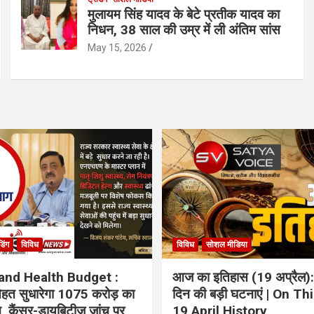
मुलायम सिंह यादव के बेटे प्रतीक यादव का
निधन, 38 साल की उम्र में ली अंतिम सांस
May 15, 2026
ंडिंग
विविध
विविध
सोशल मीडिया
and Health Budget :
आज का इतिहास (19 अप्रैल):
 सेहत सुधारेगा 1075 करोड़ का
दिन की बड़ी घटनाएं | On Th
ान, कैंसर-डायबिटीज जांच पर
19 April History