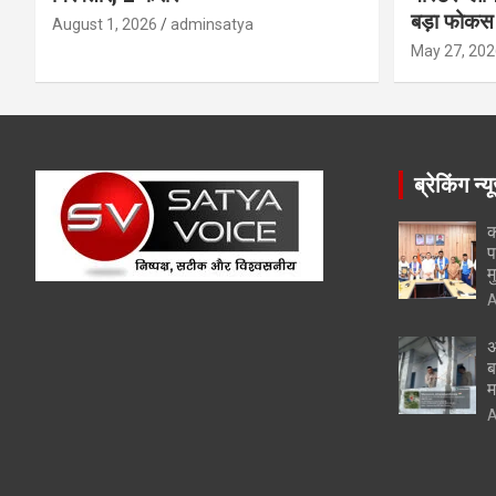
बड़ा फोकस
August 1, 2026
adminsatya
May 27, 202
ब्रेकिंग न्य
क
प
म
A
अ
ब
म
A