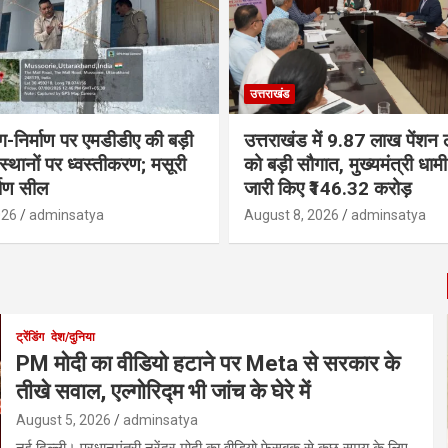
उत्तराखंड
ंग-निर्माण पर एमडीडीए की बड़ी
उत्तराखंड में 9.87 लाख पेंशन ला
 स्थानों पर ध्वस्तीकरण; मसूरी
को बड़ी सौगात, मुख्यमंत्री धा
्माण सील
जारी किए ₹146.32 करोड़
026
adminsatya
August 8, 2026
adminsatya
ट्रेंडिंग
देश/दुनिया
PM मोदी का वीडियो हटाने पर Meta से सरकार के
तीखे सवाल, एल्गोरिद्म भी जांच के घेरे में
August 5, 2026
adminsatya
नई दिल्ली। प्रधानमंत्री नरेंद्र मोदी का वीडियो फेसबुक से कुछ समय के लिए