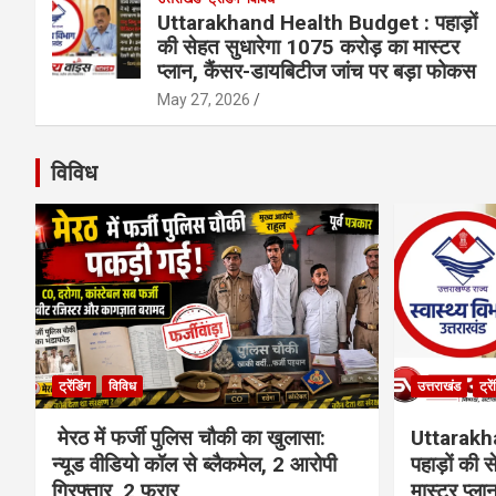
Uttarakhand Health Budget : पहाड़ों
की सेहत सुधारेगा 1075 करोड़ का मास्टर
प्लान, कैंसर-डायबिटीज जांच पर बड़ा फोकस
May 27, 2026
विविध
ट्रेंडिंग
विविध
उत्तराखंड
ट्रे
मेरठ में फर्जी पुलिस चौकी का खुलासा:
Uttarakh
न्यूड वीडियो कॉल से ब्लैकमेल, 2 आरोपी
पहाड़ों की
गिरफ्तार, 2 फरार
मास्टर प्ल